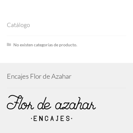
Peinadores
Catálogo
Botones y Pasamaneria
No existen categorías de producto.
Nylon
Solicitar Acceso
Encajes Flor de Azahar
Sin categoría