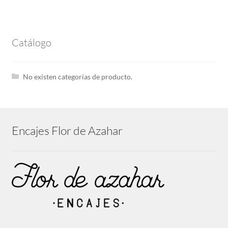
Peinadores
Catálogo
Botones y Pasamaneria
No existen categorías de producto.
Nylon
Solicitar Acceso
Encajes Flor de Azahar
Sin categoría