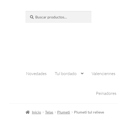
Buscar
Buscar
por:
Novedades
Tul bordado
Valenciennes
Peinadores
Inicio
Telas
Plumeti
Plumeti tul relieve