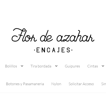
Bolillos
Tira bordada
Guipures
Cintas
Botones y Pasamaneria
Nylon
Solicitar Acceso
Si