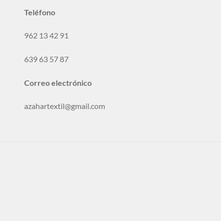
Teléfono
962 13 42 91
639 63 57 87
Correo electrónico
azahartextil@gmail.com