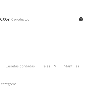
0.00
€
0 productos
Cenefas bordadas
Telas
Mantillas
n categoría