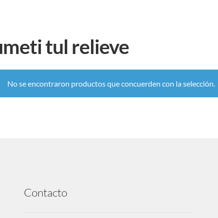
meti tul relieve
No se encontraron productos que concuerden con la selección.
Contacto