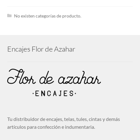
hijo
Expandi
Tira bordada
el
No existen categorías de producto.
menú
hijo
Guipures
Encajes Flor de Azahar
Expandi
Cintas
el
menú
hijo
Cenefas bordadas
Expandi
Telas
el
menú
hijo
Tu distribuidor de encajes, telas, tules, cintas y demás
Mantillas
artículos para confección e indumentaria.