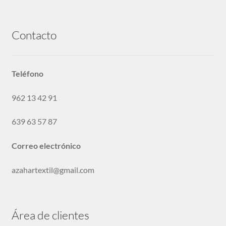
Peinadores
Contacto
Botones y Pasamaneria
Teléfono
Nylon
962 13 42 91
639 63 57 87
Solicitar Acceso
Correo electrónico
Sin categoría
azahartextil@gmail.com
Área de clientes