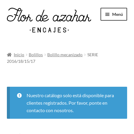
Menú
Novedades
Inicio
Bolillos
Bolillo mecanizado
SERIE
2016/18/15/17
Expandi
Tul bordado
el
menú
hijo
Valenciennes
Nuestro catálogo solo está disponible para
clientes registrados. Por favor, ponte en
contacto con nosotros.
Expandi
Bolillos
el
menú