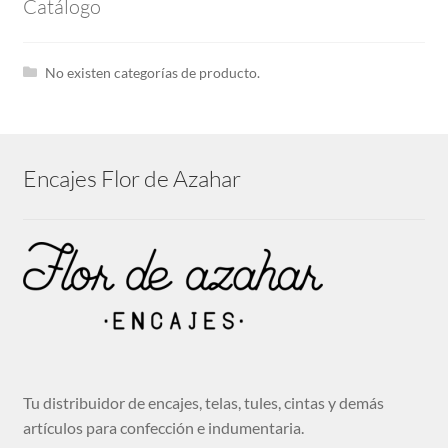
hijo
Expandi
Catálogo
Tira bordada
el
menú
No existen categorías de producto.
hijo
Guipures
Expandi
Cintas
Encajes Flor de Azahar
el
menú
hijo
Cenefas bordadas
Expandi
Telas
el
menú
hijo
Mantillas
Tu distribuidor de encajes, telas, tules, cintas y demás
artículos para confección e indumentaria.