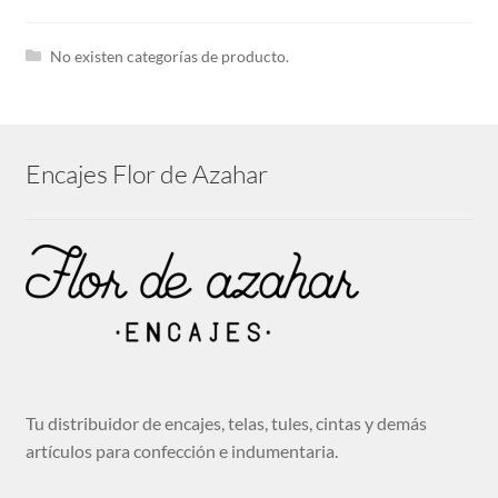
hijo
Expandi
Tira bordada
el
No existen categorías de producto.
menú
hijo
Guipures
Encajes Flor de Azahar
Expandi
Cintas
el
menú
hijo
Cenefas bordadas
Expandi
Telas
el
menú
hijo
Tu distribuidor de encajes, telas, tules, cintas y demás
Mantillas
artículos para confección e indumentaria.