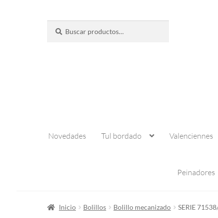
Buscar
Buscar
por:
Novedades
Tul bordado
Valenciennes
Peinadores
Inicio
Bolillos
Bolillo mecanizado
SERIE 71538