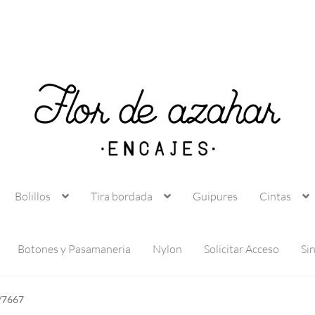
Bolillos
Tira bordada
Guipures
Cintas
Botones y Pasamaneria
Nylon
Solicitar Acceso
Si
/7667