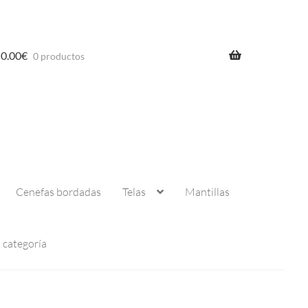
0.00
€
0 productos
Cenefas bordadas
Telas
Mantillas
n categoría