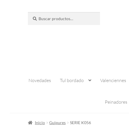
Buscar
Buscar
por:
Novedades
Tul bordado
Valenciennes
Peinadores
Inicio
Guipures
SERIE K056