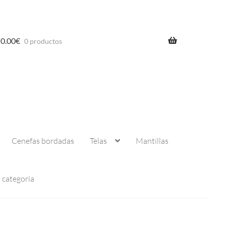
0.00
€
0 productos
Cenefas bordadas
Telas
Mantillas
n categoría