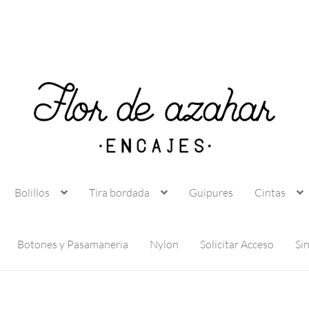
Bolillos
Tira bordada
Guipures
Cintas
Botones y Pasamaneria
Nylon
Solicitar Acceso
Si