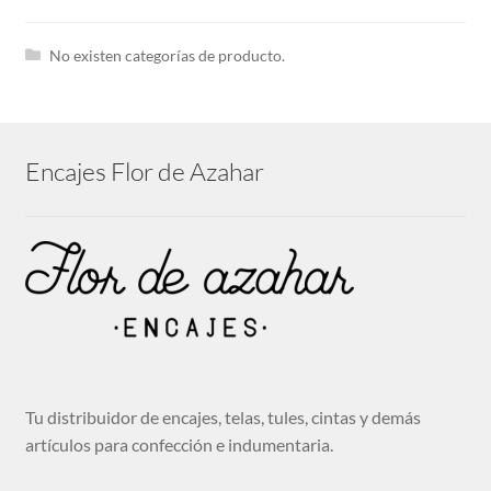
hijo
Expandi
Tira bordada
el
No existen categorías de producto.
menú
hijo
Guipures
Encajes Flor de Azahar
Expandi
Cintas
el
menú
hijo
Cenefas bordadas
Expandi
Telas
el
menú
hijo
Tu distribuidor de encajes, telas, tules, cintas y demás
Mantillas
artículos para confección e indumentaria.