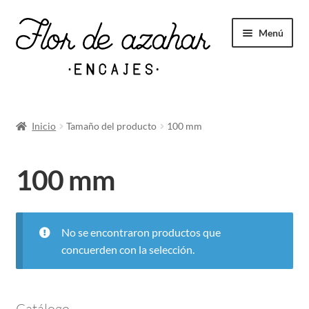
Menú
Novedades
Inicio
Tamaño del producto
100 mm
Expandi
Tul bordado
100 mm
el
menú
hijo
Valenciennes
No se encontraron productos que
concuerden con la selección.
Expandi
Bolillos
el
menú
Catálogo