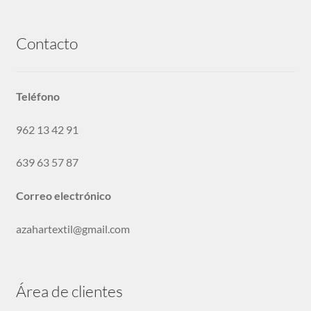
Peinadores
Contacto
Botones y Pasamaneria
Teléfono
Nylon
962 13 42 91
639 63 57 87
Solicitar Acceso
Correo electrónico
Sin categoría
azahartextil@gmail.com
Área de clientes