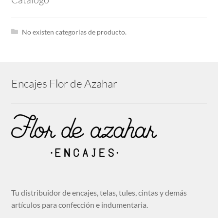
hijo
Expandi
Tira bordada
el
menú
No existen categorías de producto.
hijo
Guipures
Expandi
Encajes Flor de Azahar
Cintas
el
menú
hijo
Cenefas bordadas
Expandi
Telas
el
menú
hijo
Mantillas
Tu distribuidor de encajes, telas, tules, cintas y demás
artículos para confección e indumentaria.