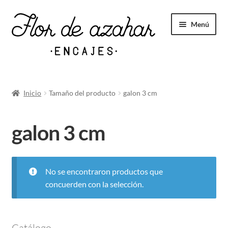
Menú
Novedades
Inicio
Tamaño del producto
galon 3 cm
Expandi
Tul bordado
galon 3 cm
el
menú
hijo
Valenciennes
No se encontraron productos que
concuerden con la selección.
Expandi
Bolillos
el
menú
Catálogo