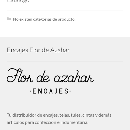
hijo
Expandi
Tira bordada
el
menú
No existen categorías de producto.
hijo
Guipures
Expandi
Encajes Flor de Azahar
Cintas
el
menú
hijo
Cenefas bordadas
Expandi
Telas
el
menú
hijo
Mantillas
Tu distribuidor de encajes, telas, tules, cintas y demás
artículos para confección e indumentaria.