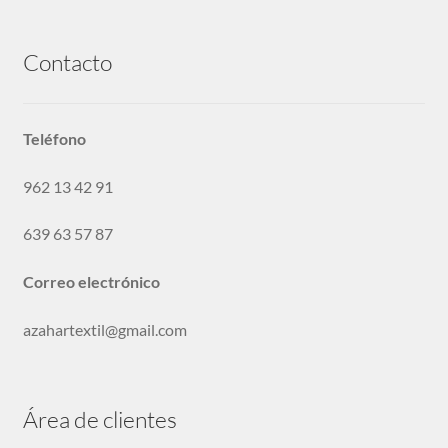
Peinadores
Contacto
Botones y Pasamaneria
Teléfono
Nylon
962 13 42 91
639 63 57 87
Solicitar Acceso
Correo electrónico
Sin categoría
azahartextil@gmail.com
Área de clientes