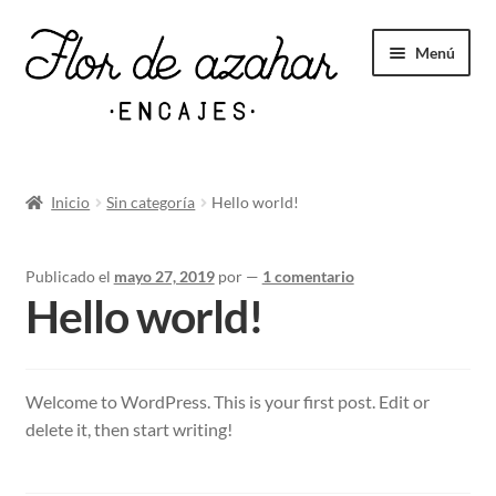
Menú
Novedades
Inicio
Sin categoría
Hello world!
Expandi
Tul bordado
Publicado el
mayo 27, 2019
por
—
1 comentario
el
Hello world!
menú
hijo
Valenciennes
Welcome to WordPress. This is your first post. Edit or
Expandi
delete it, then start writing!
Bolillos
el
menú