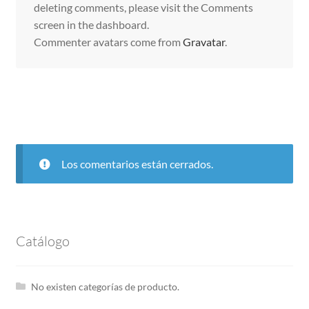
deleting comments, please visit the Comments
Peinadores
screen in the dashboard.
Commenter avatars come from
Gravatar
.
Botones y Pasamaneria
Nylon
Los comentarios están cerrados.
Solicitar Acceso
Sin categoría
Catálogo
No existen categorías de producto.