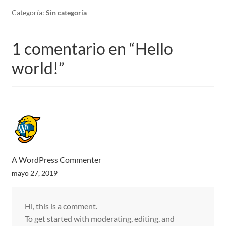
hijo
Expandi
Tira bordada
Categoría:
Sin categoría
el
menú
hijo
1 comentario en “
Hello
Guipures
world!
”
Expandi
Cintas
el
menú
hijo
Cenefas bordadas
Expandi
A WordPress Commenter
Telas
el
mayo 27, 2019
menú
hijo
Mantillas
Hi, this is a comment.
To get started with moderating, editing, and